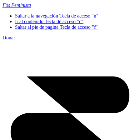
Fòs Feminista
Saltar a la navegación
Tecla de acceso "n"
Ir al contenido
Tecla de acceso "c"
Saltar al pie de página
Tecla de acceso "f"
Donar