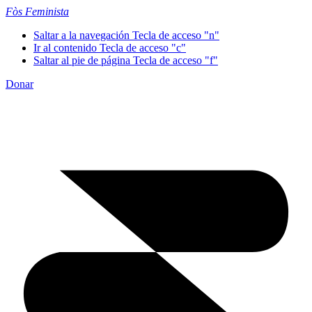
Fòs Feminista
Saltar a la navegación
Tecla de acceso "n"
Ir al contenido
Tecla de acceso "c"
Saltar al pie de página
Tecla de acceso "f"
Donar