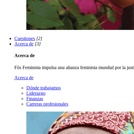
Cuestiones
[2]
Acerca de
[3]
Acerca de
Fòs Feminista impulsa una alianza feminista mundial por la justi
Acerca de
Dónde trabajamos
Liderazgo
Finanzas
Carreras profesionales