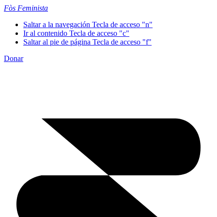
Fòs Feminista
Saltar a la navegación
Tecla de acceso "n"
Ir al contenido
Tecla de acceso "c"
Saltar al pie de página
Tecla de acceso "f"
Donar