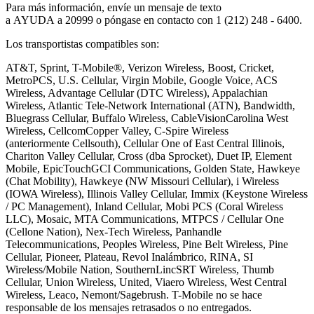
Para más información, envíe un mensaje de texto
a
AYUDA
a
20999
o póngase en contacto con
1 (212) 248 - 6400
.
Los transportistas compatibles son:
AT&T, Sprint, T-Mobile®, Verizon Wireless, Boost, Cricket,
MetroPCS, U.S. Cellular, Virgin Mobile, Google Voice, ACS
Wireless, Advantage Cellular (DTC Wireless), Appalachian
Wireless, Atlantic Tele-Network International (ATN), Bandwidth,
Bluegrass Cellular, Buffalo Wireless,
CableVision
Carolina West
Wireless,
Cellcom
Copper Valley, C-Spire Wireless
(anteriormente
Cellsouth
), Cellular One of East Central Illinois,
Chariton Valley Cellular, Cross (dba Sprocket), Duet IP, Element
Mobile,
EpicTouch
GCI Communications, Golden State, Hawkeye
(Chat Mobility), Hawkeye (NW Missouri Cellular),
i
Wireless
(IOWA Wireless), Illinois Valley Cellular, Immix (Keystone Wireless
/ PC Management), Inland Cellular, Mobi PCS (Coral Wireless
LLC), Mosaic, MTA Communications, MTPCS / Cellular One
(
Cellone
Nation), Nex-Tech Wireless, Panhandle
Telecommunications, Peoples Wireless, Pine Belt Wireless, Pine
Cellular, Pioneer, Plateau,
Revol
Inalámbrico, RINA, SI
Wireless/Mobile Nation,
SouthernLinc
SRT Wireless, Thumb
Cellular, Union Wireless, United,
Viaero
Wireless, West Central
Wireless,
Leaco
,
Nemont
/Sagebrush. T-Mobile no se hace
responsable de los mensajes retrasados o no entregados.