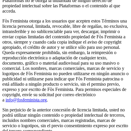
Plataformas no le otorga la titularidad de ningún derecho de
propiedad intelectual sobre las Plataformas o el contenido al que
acceda.
Fòs Feminista otorga a los usuarios que acepten estos Términos una
licencia personal, limitada, revocable, libre de regalías, no exclusiva,
intransferible y no sublicenciable para ver, descargar, imprimir o
enviar copias limitadas del contenido propiedad de Fòs Feminista a
otros, siempre y cuando cada copia indique el aviso de copyright
apropiado, el crédito de autor y se utilice sólo para uso personal.
Queda expresamente prohibida, sin embargo, la reimpresión o
reproducción electrónica o adaptación de cualquier texto,
documento, gráfico o material audiovisual para su uso masivo o
comercial. Los nombres, marcas comerciales, marcas de servicio y
logotipos de Fòs Feminista no pueden utilizarse en ningún anuncio o
publicidad ni utilizarse para indicar que Fòs Feminista patrocina o
está afiliado a ningún producto o servicio, sin el permiso previo,
expreso y por escrito de Fòs Feminista. Para permisos especiales de
copyright, envíe su solicitud por correo electrónico
a
info@fosfeminista.org
.
Sin perjuicio de la anterior concesión de licencia limitada, usted no
podrá utilizar ningún contenido o propiedad intelectual de terceros,
incluidos nombres comerciales, marcas registradas, marcas de
servicio o logotipos, sin el previo consentimiento expreso por escrito
del tercero correspondiente.