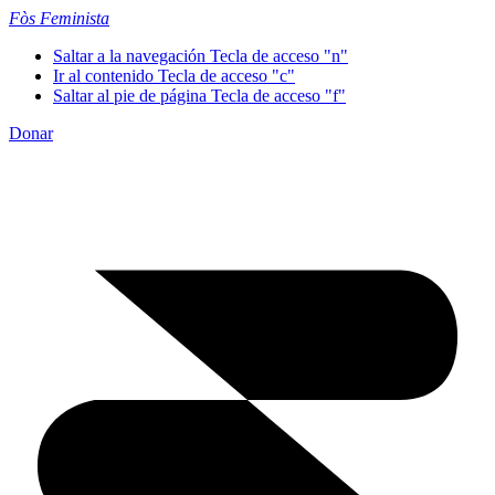
Fòs Feminista
Saltar a la navegación
Tecla de acceso "n"
Ir al contenido
Tecla de acceso "c"
Saltar al pie de página
Tecla de acceso "f"
Donar