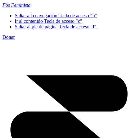
Fòs Feminista
Saltar a la navegación
Tecla de acceso "n"
Ir al contenido
Tecla de acceso "c"
Saltar al pie de página
Tecla de acceso "f"
Donar