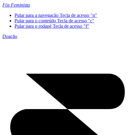
Fòs Feminista
Pular para a navegação
Tecla de acesso "n"
Pular para o conteúdo
Tecla de acesso "c"
Pular para o rodapé
Tecla de acesso "f"
Doação