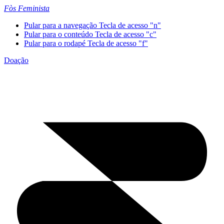
Fòs Feminista
Pular para a navegação
Tecla de acesso "n"
Pular para o conteúdo
Tecla de acesso "c"
Pular para o rodapé
Tecla de acesso "f"
Doação