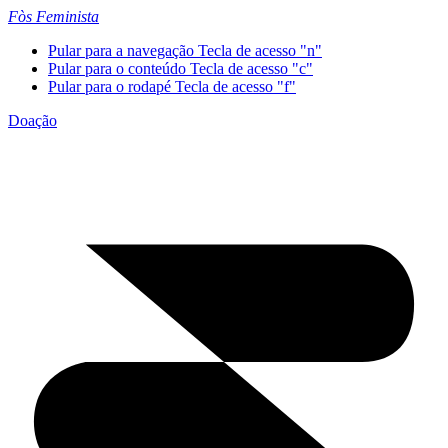
Fòs Feminista
Pular para a navegação
Tecla de acesso "n"
Pular para o conteúdo
Tecla de acesso "c"
Pular para o rodapé
Tecla de acesso "f"
Doação