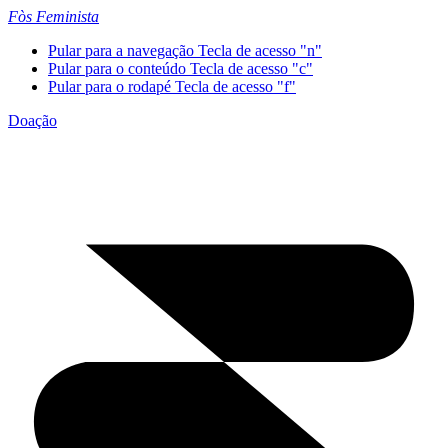
Fòs Feminista
Pular para a navegação
Tecla de acesso "n"
Pular para o conteúdo
Tecla de acesso "c"
Pular para o rodapé
Tecla de acesso "f"
Doação