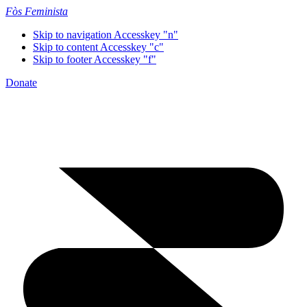
Fòs Feminista
Skip to navigation
Accesskey "n"
Skip to content
Accesskey "c"
Skip to footer
Accesskey "f"
Donate