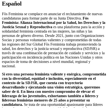
Español
Fòs Feminista se complace en anunciar el reclutamiento de nuevas
candidaturas para formar parte de su Junta Directiva.
Fòs
Feminista:
Alianza
Internacional
por la Salud, los Derechos y la
Justicia Sexual y Reproductiva
es una
plataforma para la acción y
solidaridad feminista centrada en las mujeres, las niñas y las
personas de género diverso. Desde 2021, junto con Organizaciones
Socias y personas voluntarias valientes y comprometidas de todas
las regiones del Sur Global Fòs Feminista trabaja promoviendo la
salud, los derechos y la justicia sexual y reproductiva (SDJSR) a
través de una combinación de prestación de cuidado y servicios y la
participación en incidencia política en las Naciones Unidas y otros
espacios de toma de decisiones a nivel mundial, regional y
nacional.
Si eres una persona feminista valiente y enérgica, comprometida
con la diversidad, equidad e inclusión, especialmente en el
contexto de la
SDJSR
, que cuenta con trayectoria
desarrollando y ejecutando una visión estratégica, queremos
saber de ti
.
En línea con nuestro compromiso de elevar el
liderazgo de las juventudes, exhortamos también a lideres y
lideresas feministas menores de 25 años a presentar
su
candidatura.
Se trata de una oportunidad apasionante para líderes