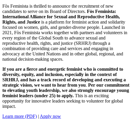
Fòs Feminista is thrilled to announce the recruitment of new
candidates to serve on its Board of Directors.
Fòs Feminista:
International
Alliance for Sexual and Reproductive Health,
Rights, and Justice
is a
platform for feminist action and solidarity
focused on women, girls, and gender-diverse people. Launched in
2021, Fòs Feminista works together with partners and volunteers in
every region of the Global South to advance sexual and
reproductive health, rights, and justice (SRHRJ) through a
combination of providing care and services and engaging in
advocacy at the United Nations and in other global, regional, and
national decision-making spaces.
If you are a fierce and energetic feminist who is committed to
diversity, equity, and inclusion, especially in the context of
SRHRJ, and has a track record of developing and executing a
strategic vision, we want to hear from you
.
Per our commitment
to elevating youth leadership, we also strongly encourage young
feminist leaders (under 25) to apply.
This is an exciting
opportunity for innovative leaders seeking to volunteer for global
impact.
Learn more (PDF)
|
Apply now