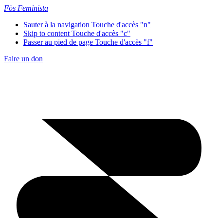
Fòs Feminista
Sauter à la navigation
Touche d'accès "n"
Skip to content
Touche d'accès "c"
Passer au pied de page
Touche d'accès "f"
Faire un don