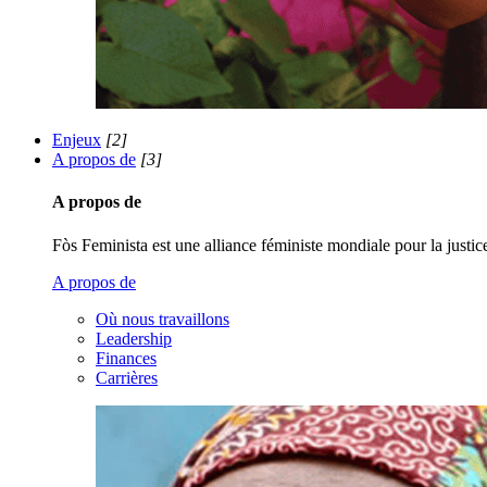
Enjeux
[2]
A propos de
[3]
A propos de
Fòs Feminista est une alliance féministe mondiale pour la justice 
A propos de
Où nous travaillons
Leadership
Finances
Carrières