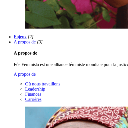
Enjeux
[2]
A propos de
[3]
A propos de
Fòs Feminista est une alliance féministe mondiale pour la justice 
A propos de
Où nous travaillons
Leadership
Finances
Carrières