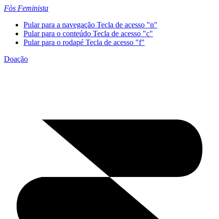
Fòs Feminista
Pular para a navegação
Tecla de acesso "n"
Pular para o conteúdo
Tecla de acesso "c"
Pular para o rodapé
Tecla de acesso "f"
Doação