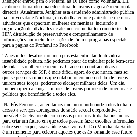
Jhenipher entrou para o Profamil há 10 anos como voluntária. Ela
acabou se tornando uma educadora de jovens e agora é membro da
diretoria. Atualmente, Jenipher está estudando administração pública
na Universidade Nacional, mas dedica grande parte de seu tempo a
atividades que capacitam mulheres em meninas, incluindo a
organização de atividades de alcance comunitário, como testes de
HIV, distribuição de preservativos e compartilhamento de
informações por meio de estações de rádio e programas especiais
para a página do Profamil no Facebook.
“Apesar dos desafios que meu país está enfrentando devido à
instabilidade política, não podemos parar de trabalhar pelo bem-estar
de todas as mulheres e meninas. O acesso a contraceptivos e a
outros serviços de SSR é mais difícil agora do que nunca, mas sei
que se pessoas como as que colaboram em nosso clube de jovens
unirem suas forças, poderemos alcançar milhares delas. Um dia,
também quero alcançar milhões de jovens por meio de programas e
políticas que beneficiarão a todos eles.
Na Fòs Feminista, acreditamos que um mundo onde todos tenham
acesso a serviços abrangentes de saúde sexual e reprodutiva é
possível. Coletivamente com nossos parceiros, trabalhamos juntos
para criar um futuro em que todos possam fazer escolhas informadas
sobre seus corpos, sua saúde e suas vidas. O Dia Mundial da Saúde
é um momento para celebrar aqueles que estão tornando esse futuro